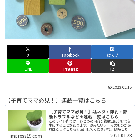
X
Facebook
はてブ
LINE
Pinterest
コピー
2023.02.15
【子育てママ必見！】連載一覧はこちら
【子育てママ必見！】姑ネタ・節約・部
活トラブルなどの連載一覧はこちら
このサイト内では、ひとつの内容を複数回に分けて記
事にすることがあります。読みたいテーマのものがあ
ればどうぞこちらを活用してくださいね。随時こちら
にまとめていきます。 (adsbygoogle =
2021.01.28
impress19.com
window.adsbygoogle || ...