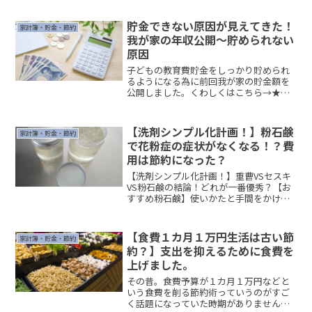
のマンスリー・ウィークリー手帳を使い
始...
貯金できない原因が見えてきた！
家計簿・貯金・節約
我が家の年収公開～貯められない
原因
子どもの教育費貯金をしっかり貯められ
るようになる為に前回我が家の貯金額を
公開しました。くわしくはこちら→★今
回は引きつづき我が家の年間固定費を晒
していきたいと思います。 (adsbygoogle
= window.adsbygoogle |...
【洗剤シンプル化計画！】粉石鹸
家計簿・貯金・節約
で花粉症の症状がなくなる！？費
用は節約になった？
【洗剤シンプル化計画！】重曹VSセスキ
VS粉石鹸の結論！どれが一番優秀？【お
すすめ粉石鹸】使いかたと手間をかけず
に溶け残り問題を解消する方法【洗剤シ
ンプル化計画】環境にもやさしく汚れ落
ち抜群！プリン石鹸の作り方と使いかた
【食費１カ月１万円生活は古い節
家計簿・貯金・節約
住居用洗剤をなるべく...
約？】支出を抑えるために食費を
上げました。
その昔。食費予算が１カ月１万円などと
いう食費を削る節約術っていうのがすご
く話題になっていた時期がありませんで