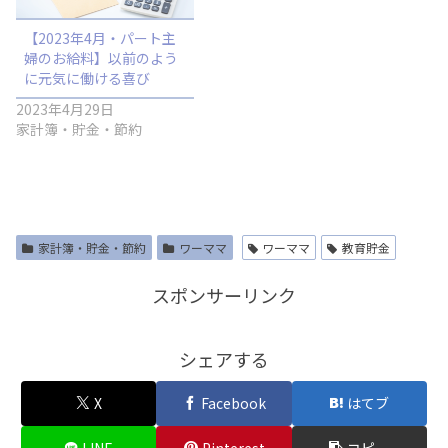
【2023年4月・パート主
婦のお給料】以前のよう
に元気に働ける喜び
2023年4月29日
家計簿・貯金・節約
家計簿・貯金・節約
ワーママ
ワーママ
教育貯金
スポンサーリンク
シェアする
X
Facebook
はてブ
LINE
Pinterest
コピー