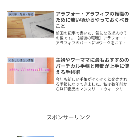
したか。私も当時はそういった本や雑誌
を読み漁ってかさ増しメニューとか安価
食材を使った料理とかめちゃくちゃ参考
アラフォー・アラフィフの転職の
家計簿・貯金・節約
にしていました。でも今は...
ために若い頃からやっておくべき
こと
前回の記事で書いた、気になる求人のそ
の後です。【最後の転職】アラフォー・
アラフィフのパートにWワークをおすす
めする理由９月頭に求人を見つけてでも
ここ１週間はバタバタするから７日の休
みに問い合わせをしてみよう。こちらの
主婦やワーママに最もおすすめの
くらしに役立つ情報
会社の応募方法は電話でし...
バーチカル手帳と時間が上手に使
える手帳術
今年も新しい手帳がぞくぞくと発売され
る季節になってきました。私は数年前か
ら無印良品のマンスリー・ウィークリー
手帳を使い続けてきましたがさらに使い
やすい、ときめく手帳に出会ってしまい
ました。 (adsbygoogle = window.ads...
スポンサーリンク