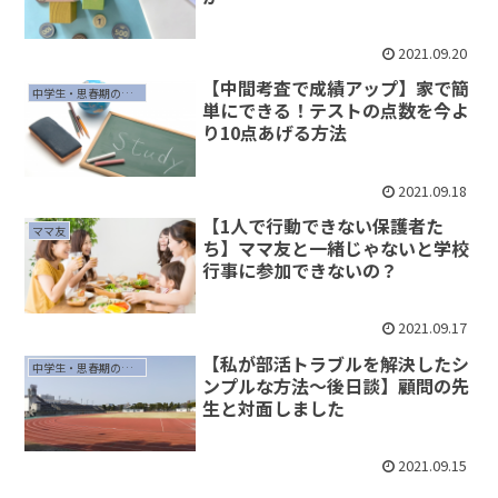
2021.09.20
【中間考査で成績アップ】家で簡
中学生・思春期の子育て
単にできる！テストの点数を今よ
り10点あげる方法
2021.09.18
【1人で行動できない保護者た
ママ友
ち】ママ友と一緒じゃないと学校
行事に参加できないの？
2021.09.17
【私が部活トラブルを解決したシ
中学生・思春期の子育て
ンプルな方法〜後日談】顧問の先
生と対面しました
2021.09.15