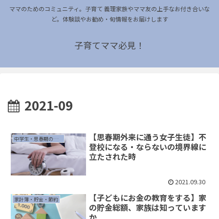
ママのためのコミュニティ。子育て 義理家族やママ友の上手なお付き合いな
ど。体験談やお勧め・旬情報をお届けします
子育てママ必見！
2021-09
【思春期外来に通う女子生徒】不
中学生・思春期の子育て
登校になる・ならないの境界線に
立たされた時
2021.09.30
【子どもにお金の教育をする】家
家計簿・貯金・節約
の貯金総額、家族は知っています
か