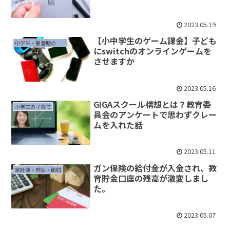
2023.05.19
【小中学生のゲーム課金】子ども
中学生・思春期の子育て
にswitchのオンラインゲームを
させますか
2023.05.16
GIGAスクール構想とは？教育委
小学生の子育て
員会のアンケートで思わずクレー
ムを入れた話
2023.05.11
ガン保険の給付金が入金され、教
家計簿・貯金・節約
育貯金口座の残高が激変しまし
た。
2023.05.07