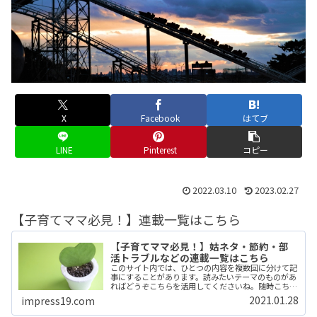
X
Facebook
はてブ
LINE
Pinterest
コピー
2022.03.10
2023.02.27
【子育てママ必見！】連載一覧はこちら
【子育てママ必見！】姑ネタ・節約・部
活トラブルなどの連載一覧はこちら
このサイト内では、ひとつの内容を複数回に分けて記
事にすることがあります。読みたいテーマのものがあ
ればどうぞこちらを活用してくださいね。随時こちら
にまとめていきます。 (adsbygoogle =
2021.01.28
impress19.com
window.adsbygoogle || ...