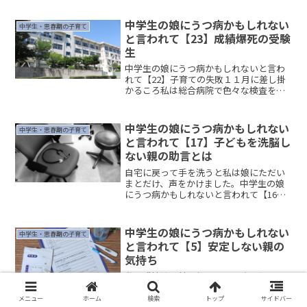
中学生の娘にうつ病かもしれない
中学生・思春期の子育て
と言われて【23】成績爆死の受験
生
中学生の娘にうつ病かもしれないと言わ
れて【22】子育ての失敗１１月に差し掛
かるころ私は総合病院で色々な検査を始
めるところでした。１１月頭の診察に間
に合うように１０月末にとある検体を病
院に、提出しにいかなければなりません
中学生の娘にうつ病かもしれない
中学生・思春期の子育て
でした。 (adsby...
と言われて【17】子どもを洗脳し
ない親の助言とは
自宅に戻って手を洗うと私は娘にただい
まとだけ、声をかけました。中学生の娘
にうつ病かもしれないと言われて【16】
残念なスクールカウンセラーこちらの続
きです。 (adsbygoogle =
window.adsbygoogle || []).p...
中学生の娘にうつ病かもしれない
中学生・思春期の子育て
と言われて【5】安定しない親の
気持ち
私の感情は日替わりランチのようにコロ
コロとうつり変わる。中学生の娘にうつ
病かもしれないと言われて【4】親の思い
メニュー
ホーム
検索
トップ
サイドバー