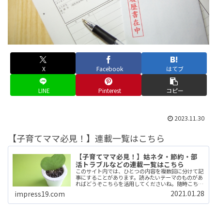
X
Facebook
はてブ
LINE
Pinterest
コピー
2023.11.30
【子育てママ必見！】連載一覧はこちら
【子育てママ必見！】姑ネタ・節約・部
活トラブルなどの連載一覧はこちら
このサイト内では、ひとつの内容を複数回に分けて記
事にすることがあります。読みたいテーマのものがあ
ればどうぞこちらを活用してくださいね。随時こちら
にまとめていきます。 (adsbygoogle =
2021.01.28
impress19.com
window.adsbygoogle || ...