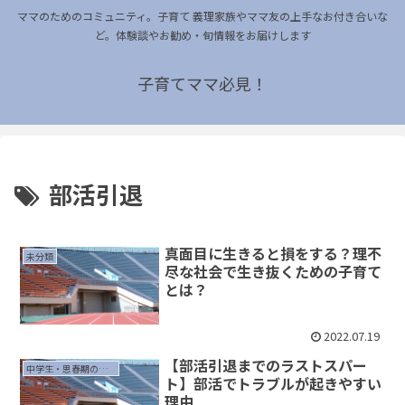
ママのためのコミュニティ。子育て 義理家族やママ友の上手なお付き合いな
ど。体験談やお勧め・旬情報をお届けします
子育てママ必見！
部活引退
真面目に生きると損をする？理不
未分類
尽な社会で生き抜くための子育て
とは？
2022.07.19
【部活引退までのラストスパー
中学生・思春期の子育て
ト】部活でトラブルが起きやすい
理由