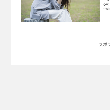
るの
= wi
スポ