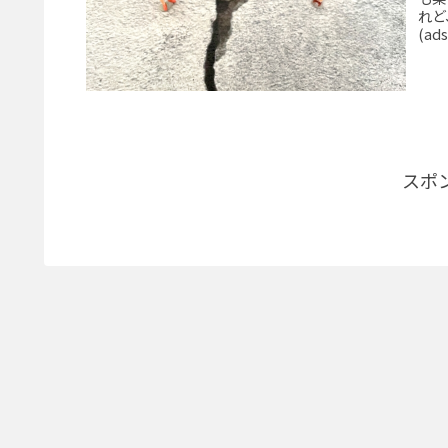
れど
(ads
スポ